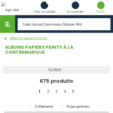
Créer un compte
Se connecter
Panier
vali
rechercher
Albums papiers peints
ALBUMS PAPIERS PEINTS À LA
CONTREMARQUE
FILTRER
675
produits
1
2
3
4
5
suivant
dernier
Par
Trier
Mode vignette
Mode bande
page
par