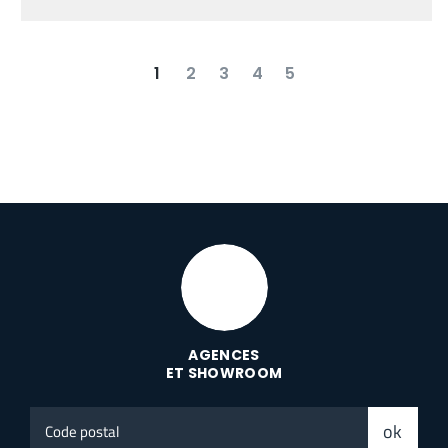
1
2
3
4
5
suivant
dernier
AGENCES
ET SHOWROOM
Code
ok
postal