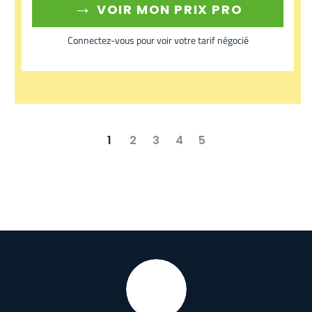
→
VOIR MON PRIX PRO
Connectez-vous pour voir votre tarif négocié
1
2
3
4
5
suivant
dernier