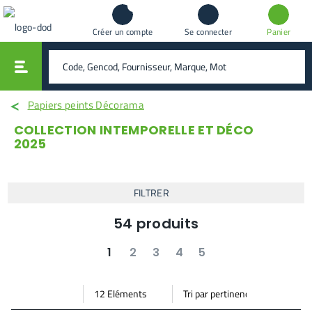
Créer un compte
Se connecter
Panier
vali
rechercher
Papiers peints Décorama
COLLECTION INTEMPORELLE ET DÉCO
2025
FILTRER
54
produits
1
2
3
4
5
suivant
dernier
Par
Trier
Mode vignette
Mode bande
page
par