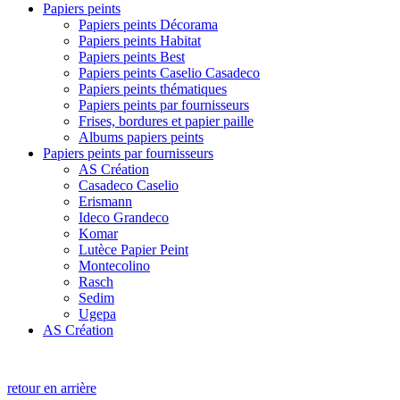
Papiers peints
Papiers peints Décorama
Papiers peints Habitat
Papiers peints Best
Papiers peints Caselio Casadeco
Papiers peints thématiques
Papiers peints par fournisseurs
Frises, bordures et papier paille
Albums papiers peints
Papiers peints par fournisseurs
AS Création
Casadeco Caselio
Erismann
Ideco Grandeco
Komar
Lutèce Papier Peint
Montecolino
Rasch
Sedim
Ugepa
AS Création
retour en arrière