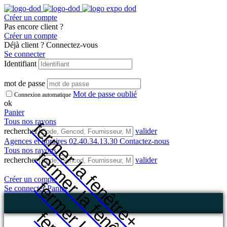
Créer un compte
Pas encore client ?
Créer un compte
Déjà client ? Connectez-vous
Se connecter
Identifiant
mot de passe
Mot de passe oublié
Connexion automatique
ok
Panier
Tous nos rayons
fermer la fenêtre
rechercher
valider
Agences et horaires
02.40.34.13.30
Contactez-nous
Tous nos rayons
fermer la fenêtre
rechercher
valider
Créer un compte
Se connecter
Panier
+