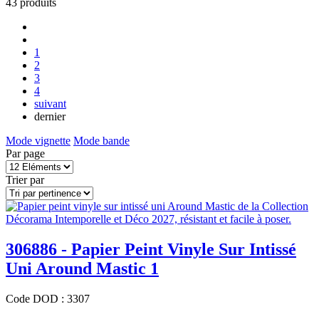
43
produits
1
2
3
4
suivant
dernier
Mode vignette
Mode bande
Par page
Trier par
306886 - Papier Peint Vinyle Sur Intissé
Uni Around Mastic 1
Code
DOD
:
3307