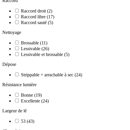
Raccord
Raccord droit
(
2
)
Raccord libre
(
17
)
Raccord sauté
(
5
)
Nettoyage
Brossable
(
11
)
Lessivable
(
26
)
Lessivable et brossable
(
5
)
Dépose
Strippable = arrachable à sec
(
24
)
Résistance lumière
Bonne
(
19
)
Excellente
(
24
)
Largeur de lé
53
(
43
)