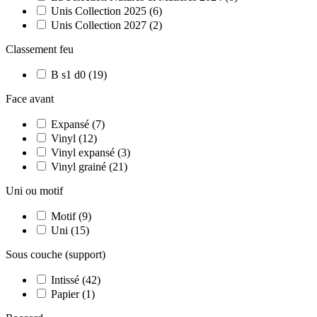
Unis Collection 2025
(
6
)
Unis Collection 2027
(
2
)
Classement feu
B s1 d0
(
19
)
Face avant
Expansé
(
7
)
Vinyl
(
12
)
Vinyl expansé
(
3
)
Vinyl grainé
(
21
)
Uni ou motif
Motif
(
9
)
Uni
(
15
)
Sous couche (support)
Intissé
(
42
)
Papier
(
1
)