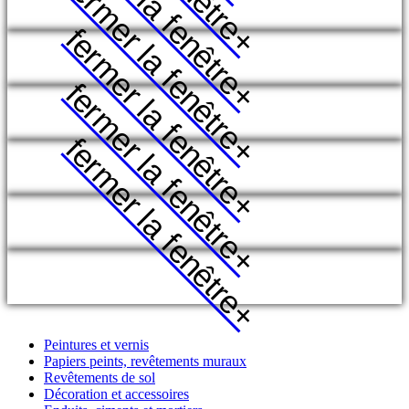
fermer la fenêtre
fermer la fenêtre
fermer la fenêtre
+
fermer la fenêtre
+
fermer la fenêtre
+
+
+
+
Peintures et vernis
Papiers peints, revêtements muraux
Revêtements de sol
Décoration et accessoires