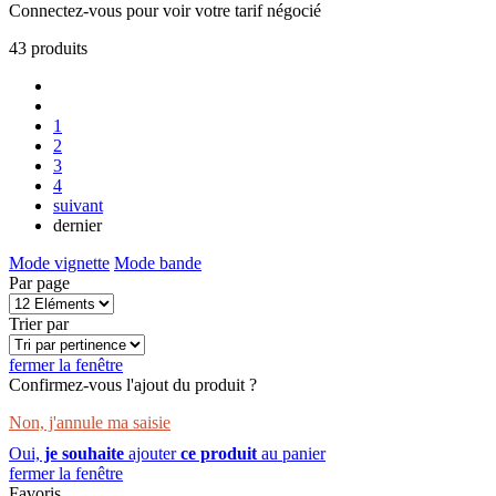
Connectez-vous pour voir votre tarif négocié
43
produits
1
2
3
4
suivant
dernier
Mode vignette
Mode bande
Par page
Trier par
fermer la fenêtre
Confirmez-vous l'ajout du produit ?
Non, j'annule ma saisie
Oui,
je souhaite
ajouter
ce produit
au panier
fermer la fenêtre
Favoris