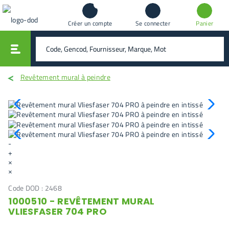
Créer un compte
Se connecter
Panier
vali
rechercher
Revêtement mural à peindre
-
+
×
×
Code DOD :
2468
1000510 - REVÊTEMENT MURAL
VLIESFASER 704 PRO