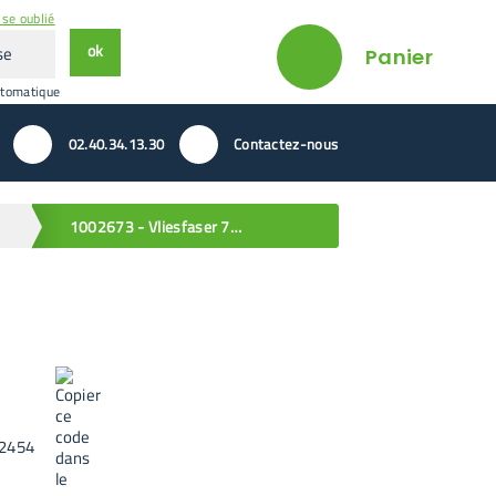
se oublié
ok
Panier
utomatique
02.40.34.13.30
Contactez-nous
1002673 - Vliesfaser 791 PRO
2454