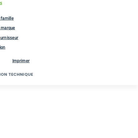
us
famille
 marque
urnisseur
tion
Imprimer
ION TECHNIQUE