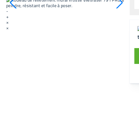
-
+
×
×