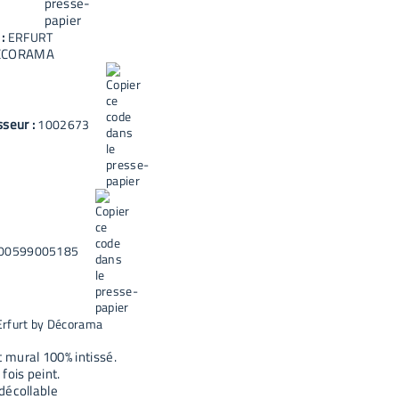
 :
ERFURT
ECORAMA
sseur :
1002673
00599005185
Erfurt by Décorama
mural 100% intissé.
fois peint.
décollable