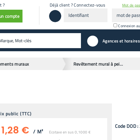
t ?
Déjà client ? Connectez-vous
Mot de pas
Identifiant
mot
 un compte
de
passe
Connexion a
valider
Agences et horaires
ements muraux
Revêtement mural à peindre
ix public (TTC)
Code
DOD
:
1,28 €
/
M²
Ecotaxe en sus 0,1000 €