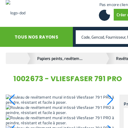
Pas encore clien
Créer
rechercher
TOUS NOS RAYONS
home
Papiers peints, revêtements muraux
Revêt
1002673 - VLIESFASER 791 PRO
retour en arrière
Pr