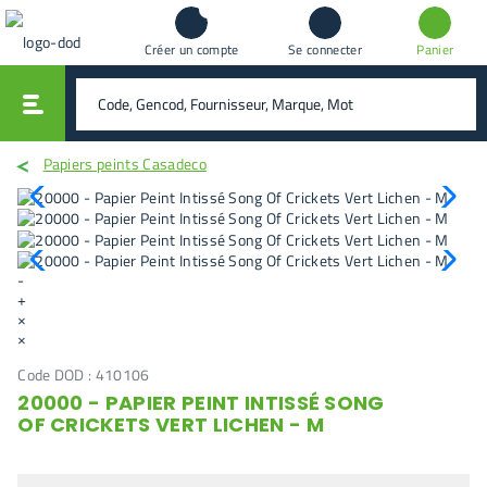
Créer un compte
Se connecter
Panier
vali
rechercher
Papiers peints Casadeco
-
+
×
×
Code DOD :
410106
20000 - PAPIER PEINT INTISSÉ SONG
OF CRICKETS VERT LICHEN - M