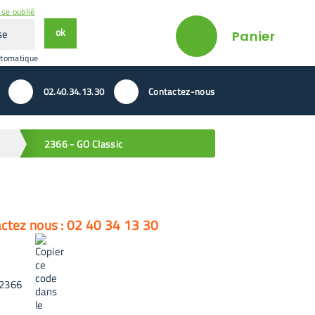
se oublié
ok
Panier
utomatique
02.40.34.13.30
Contactez-nous
2366 - GO Classic
actez nous : 02 40 34 13 30
2366