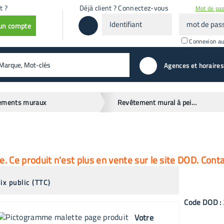
t ?
Déjà client ? Connectez-vous
Mot de pas
Identifiant
mot
 un compte
de
passe
Connexion a
valider
Agences et horaires
ements muraux
Revêtement mural à peindre
 Ce produit n'est plus en vente sur le site DOD. Cont
ix public (TTC)
Code
DOD
:
Votre