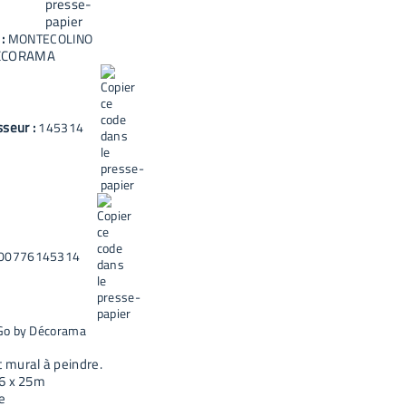
 :
MONTECOLINO
ECORAMA
sseur :
145314
00776145314
Go by Décorama
mural à peindre.
6 x 25m
e