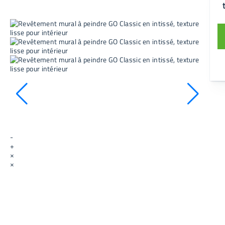
-
+
×
×