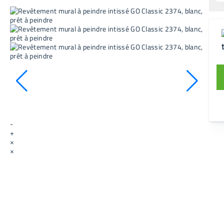
-
+
×
×