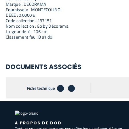
Marque : DECORAMA
Fournisseur : MONTECOLINO
DEEE : 0.0000 €
Code collection : 137151
Nom collection : Go by Décorama
Largeur de lé : 106 cm
Classement feu : B s1 d0
DOCUMENTS ASSOCIÉS
télécharger
envoyer par email
Fiche technique
À PROPOS DE DOD
Tout un univers de marques pour s'équiper, appliquer, décorer.