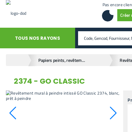
Pas encore clien
Créer
rechercher
TOUS NOS RAYONS
home
Papiers peints, revêtements muraux
Revêt
2374 - GO CLASSIC
retour en arrière
Pr