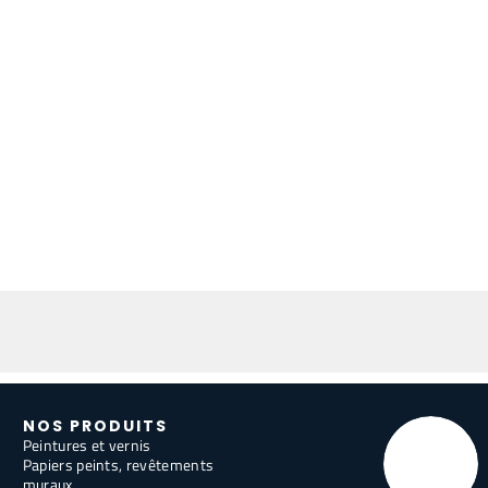
NOS PRODUITS
Peintures et vernis
Papiers peints, revêtements
muraux