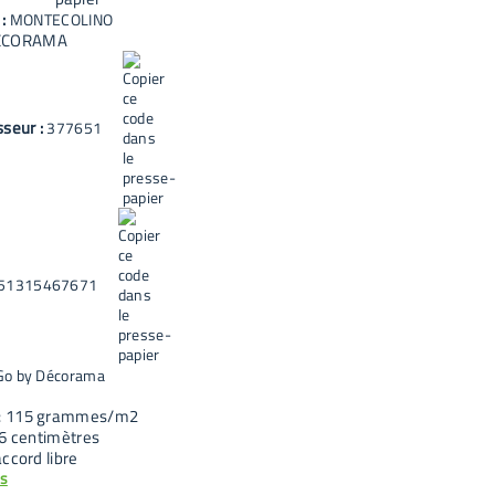
 :
MONTECOLINO
ECORAMA
sseur :
377651
51315467671
Go by Décorama
: 115 grammes/m2
06 centimètres
ccord libre
us