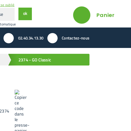
se oublié
ok
Panier
utomatique
02.40.34.13.30
Contactez-nous
2374 - GO Classic
2374