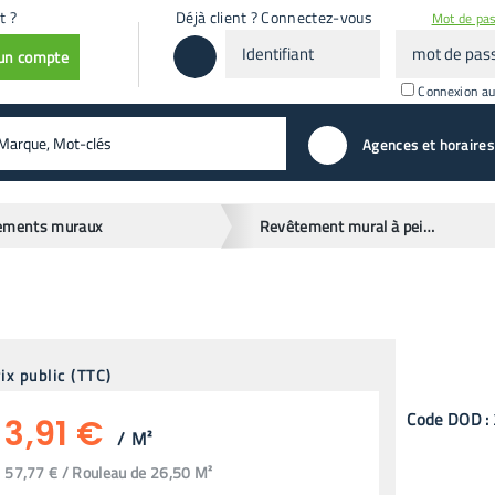
t ?
Déjà client ? Connectez-vous
Mot de pas
Identifiant
mot
 un compte
de
passe
Connexion a
valider
Agences et horaires
ements muraux
Revêtement mural à peindre
ix public (TTC)
Code
DOD
:
3,91 €
/
M²
57,77 € / Rouleau de 26,50 M²