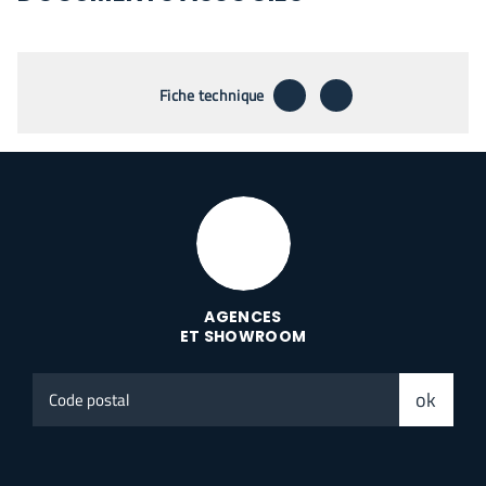
télécharger
envoyer par emai
Fiche technique
AGENCES
ET SHOWROOM
Code
ok
postal