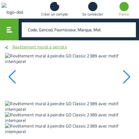
Créer un compte
Se connecter
Panier
vali
rechercher
Revêtement mural à peindre