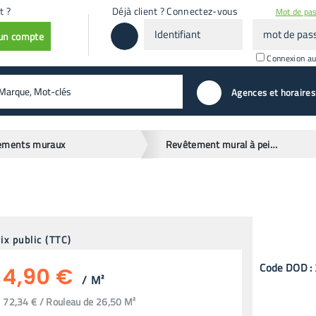
t ?
Déjà client ? Connectez-vous
Mot de pas
Identifiant
mot
 un compte
de
passe
Connexion a
valider
Agences et horaires
ements muraux
Revêtement mural à peindre
ix public (TTC)
Code
DOD
:
4,90 €
/
M²
72,34 € / Rouleau de 26,50 M²