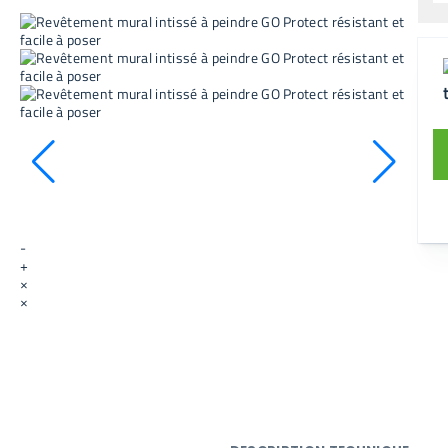
-
+
×
×