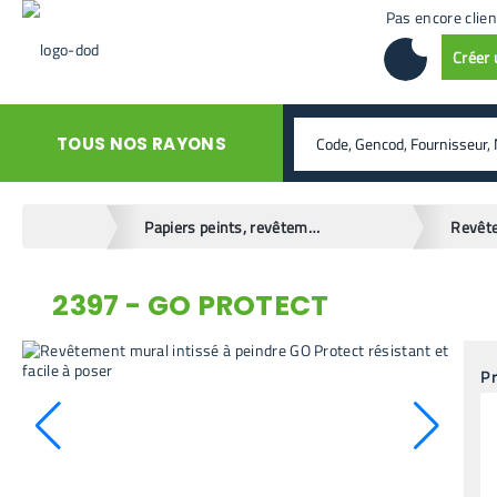
Pas encore clien
Créer
rechercher
TOUS NOS RAYONS
home
Papiers peints, revêtements muraux
Revêt
2397 - GO PROTECT
retour en arrière
Pr