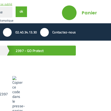
se oublié
ok
Panier
utomatique
02.40.34.13.30
Contactez-nous
2397 - GO Protect
2397