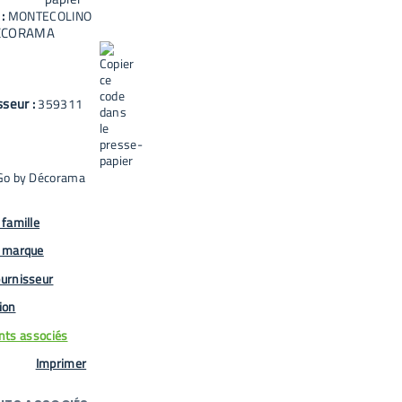
 :
MONTECOLINO
ECORAMA
sseur :
359311
Go by Décorama
famille
 marque
urnisseur
tion
ts associés
Imprimer