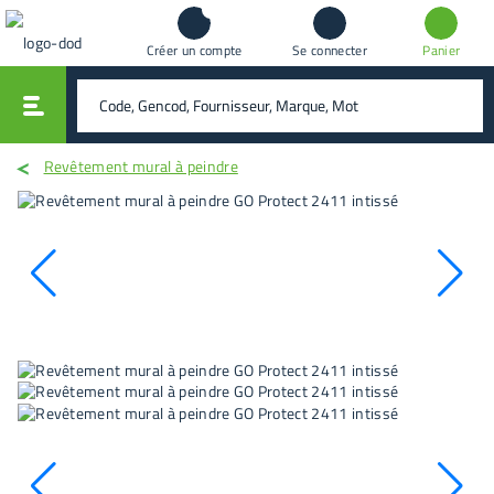
Créer un compte
Se connecter
Panier
vali
rechercher
Revêtement mural à peindre