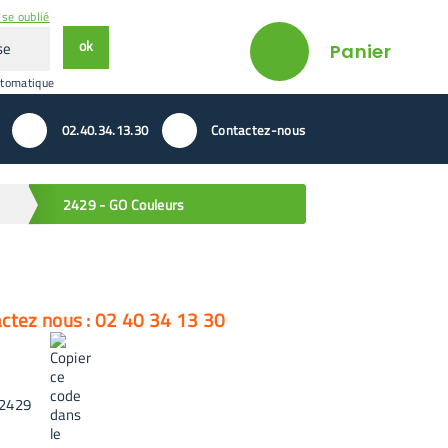
se oublié
ok
Panier
utomatique
02.40.34.13.30
Contactez-nous
2429 - GO Couleurs
actez nous : 02 40 34 13 30
2429