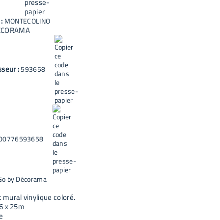
 :
MONTECOLINO
ECORAMA
sseur :
593658
00776593658
Go by Décorama
mural vinylique coloré.
6 x 25m
e