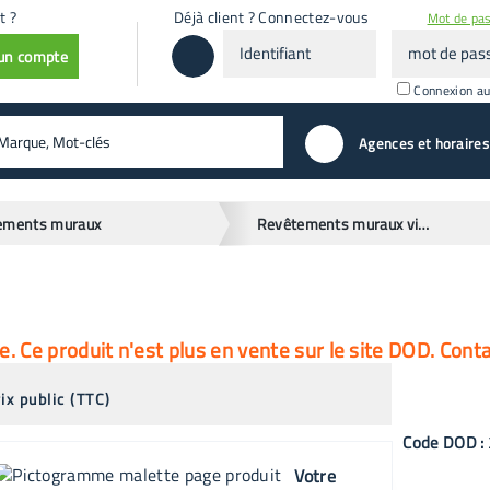
t ?
Déjà client ? Connectez-vous
Mot de pas
Identifiant
mot
 un compte
de
passe
Connexion a
valider
Agences et horaires
ements muraux
Revêtements muraux vinyliques
 Ce produit n'est plus en vente sur le site DOD. Cont
ix public (TTC)
Code
DOD
:
Votre