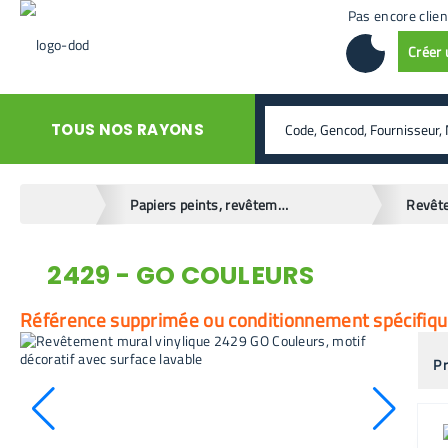
Pas encore clien
Créer
rechercher
TOUS NOS RAYONS
home
Papiers peints, revêtements muraux
Revêt
2429 - GO COULEURS
retour en arrière
Référence supprimée ou conditionnement spécifique.
Pr