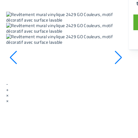
-
+
×
×