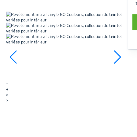
-
+
×
×