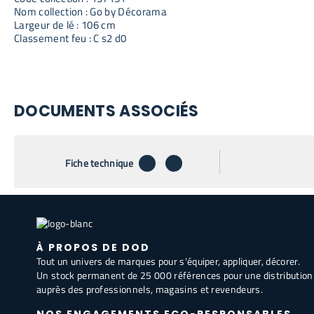
Nom collection : Go by Décorama
Largeur de lé : 106 cm
Classement feu : C s2 d0
DOCUMENTS ASSOCIÉS
télécharger
envoyer par email
Fiche technique
À PROPOS DE DOD
Tout un univers de marques pour s'équiper, appliquer, décorer.
Un stock permanent de 25 000 références pour une distribution
auprès des professionnels, magasins et revendeurs.
NOS ENGAGEMENTS ECO-RESPONSABLES