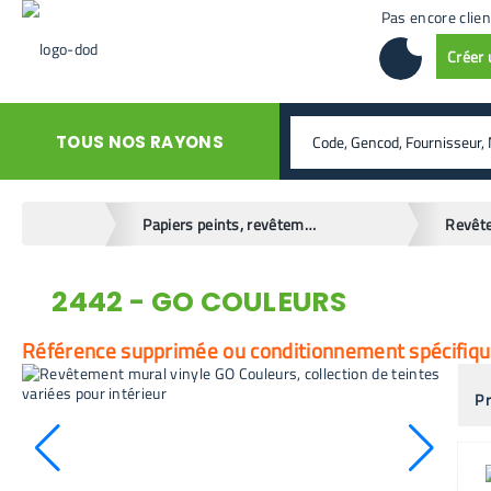
Pas encore clien
Créer
rechercher
TOUS NOS RAYONS
home
Papiers peints, revêtements muraux
Revêt
2442 - GO COULEURS
retour en arrière
Référence supprimée ou conditionnement spécifique.
Pr