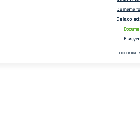
Du même fo
De la collec
Documen
Envoyer
DOCUMEN