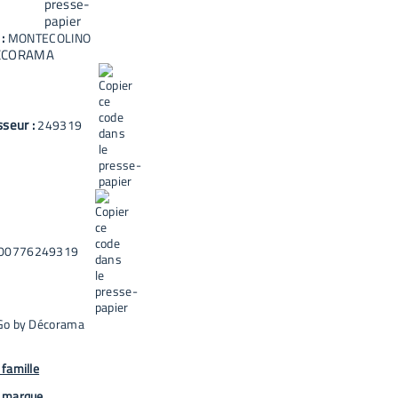
 :
MONTECOLINO
ECORAMA
sseur :
249319
00776249319
Go by Décorama
famille
 marque