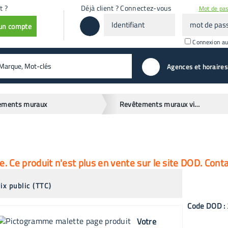
t ?
Déjà client ? Connectez-vous
Mot de pas
Identifiant
mot
 un compte
de
passe
Connexion a
valider
Agences et horaires
ements muraux
Revêtements muraux vinyliques
 Ce produit n'est plus en vente sur le site DOD. Cont
ix public (TTC)
Code
DOD
:
Votre