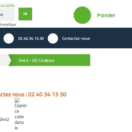
se oublié
ok
Panier
utomatique
02.40.34.13.30
Contactez-nous
2442 - GO Couleurs
actez nous : 02 40 34 13 30
2442