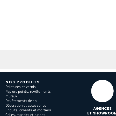
NOS PRODUITS
Peintures et vernis
Papiers peints, revêtements
muraux
Revêtements de sol
Décoration et accessoires
AGENCES
Enduits, ciments et mortiers
ET SHOWROO
Colles, mastics et rubans