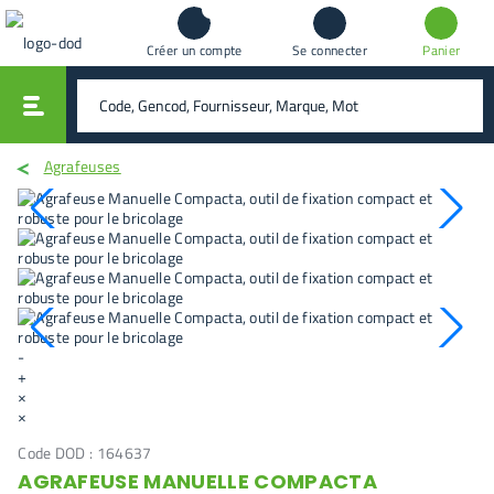
Créer un compte
Se connecter
Panier
vali
rechercher
Agrafeuses
-
+
×
×
Code DOD :
164637
AGRAFEUSE MANUELLE COMPACTA