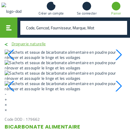
Créer un compte
Se connecter
Panier
vali
rechercher
Droguerie naturelle
-
+
×
×
Code DOD :
179662
BICARBONATE ALIMENTAIRE