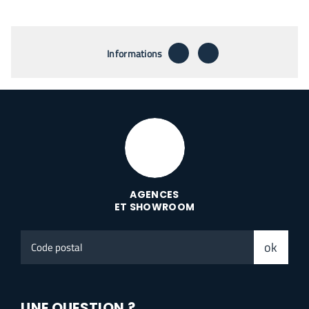
télécharger
envoyer par email
Informations
AGENCES
ET SHOWROOM
Code
ok
postal
UNE QUESTION ?