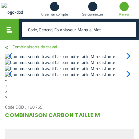
Créer un compte
Se connecter
Panier
vali
rechercher
Combinaisons de travail
-
+
×
×
Code DOD :
180755
COMBINAISON CARBON TAILLE M