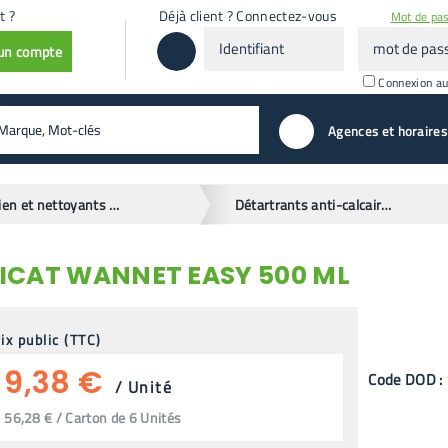
t ?
Déjà client ? Connectez-vous
Mot de pas
Identifiant
mot
 un compte
de
passe
Connexion a
valider
Agences et horaires
Entretien et nettoyants cuisine
Détartrants anti-calcaire cuisine
ICAT WANNET EASY 500 ML
ix public (TTC)
9,38 €
Code
DOD
:
/
Unité
56,28 € / Carton de 6 Unités