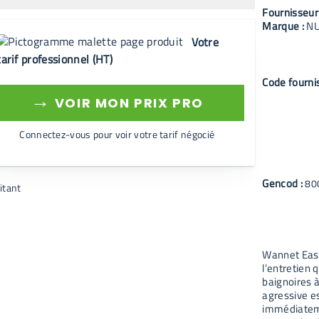
Fournisseur
Marque :
N
Votre
tarif professionnel (HT)
Code fourni
→
VOIR MON PRIX PRO
Connectez-vous pour voir votre tarif négocié
Gencod :
80
Wannet Easy
l’entretien 
baignoires 
agressive es
immédiateme