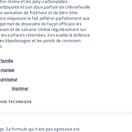
tro-résine et les poly-carboxylates.
nettoyante et son doux parfum de chèvrefeuille
e sensation de fraîcheur et de bien-être.
nce visqueuse le fait adhérer parfaitement aux
i permet de dissoudre de façon efficace les
avon et de calcaire. Utilisé régulièrement sur
r les surfaces chromées, il en exalte la brillance
les dépolissages et les points de corrosion.
us
famille
 marque
urnisseur
Imprimer
ION TECHNIQUE
e. Sa formule qui n’est pas agressive est