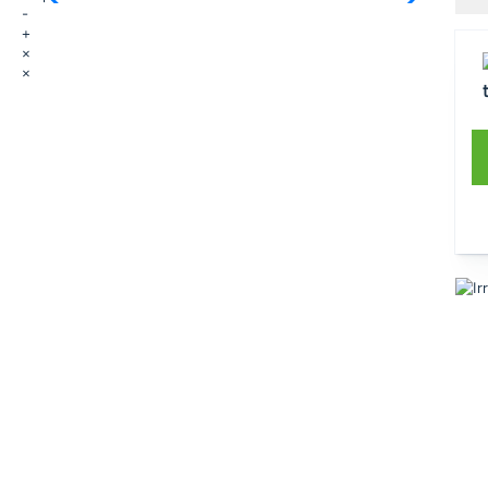
-
+
×
×