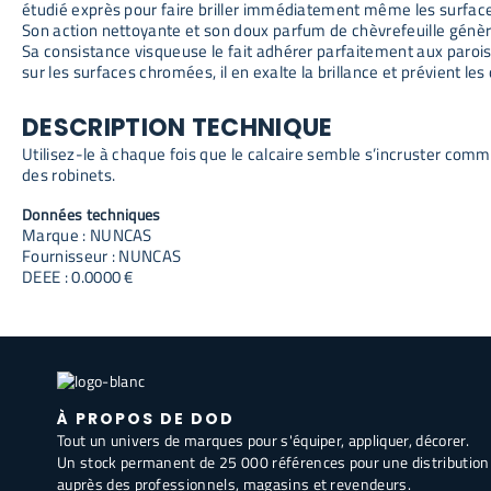
étudié exprès pour faire briller immédiatement même les surfaces
Son action nettoyante et son doux parfum de chèvrefeuille génèr
Sa consistance visqueuse le fait adhérer parfaitement aux parois e
sur les surfaces chromées, il en exalte la brillance et prévient les
DESCRIPTION TECHNIQUE
Utilisez-le à chaque fois que le calcaire semble s’incruster co
des robinets.
Données techniques
Marque : NUNCAS
Fournisseur : NUNCAS
DEEE : 0.0000 €
À PROPOS DE DOD
Tout un univers de marques pour s'équiper, appliquer, décorer.
Un stock permanent de 25 000 références pour une distribution
auprès des professionnels, magasins et revendeurs.