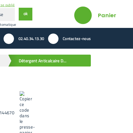
se oublié
ok
Panier
utomatique
02.40.34.13.30
Contactez-nous
Détergent Anticalcaire Délicat Wannet Easy 500 ml
144670