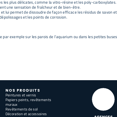
 les plus délicates, comme la vitro-résine et les poly-carboxylates.
ent une sensation de fraîcheur et de bien-être.
t lui permet de dissoudre de façon efficace les résidus de savon et d
 dépolissages et les points de corrosion.
mme par exemple sur les parois de l’aquarium ou dans les petites bu
NOS PRODUITS
Peintures et vernis
Papiers peints, revêtements
muraux
Revêtements de sol
Décoration et accessoires