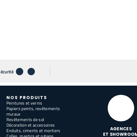
télécharger
envoyer par email
sécurité
NOS PRODUITS
Peintures et vernis
Papiers peints, revêtements
muraux
Revêtements de sol
Décoration et accessoires
AGENCES
Enduits, ciments et mortiers
ET SHOWROO
Colles, mastics et rubans