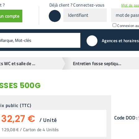
t ?
Déjà client ? Connectez-vous
Mot de pas
Identifiant
mot
 un compte
de
passe
Connexion a
valider
Agences et horaires
Produits WC et salle de bain
Entretien fosse septique et bac à graisse
SSES 500G
ix public (TTC)
32,27 €
Code
DOD
:
/
Unité
129,08 € / Carton de 4 Unités