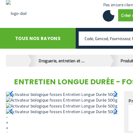
Pas encore clien
Créer
rechercher
TOUS NOS RAYONS
home
Droguerie, entretien et hygiène
ENTRETIEN LONGUE DURÉE - FO
retour en arrière
Pr
-
+
×
×