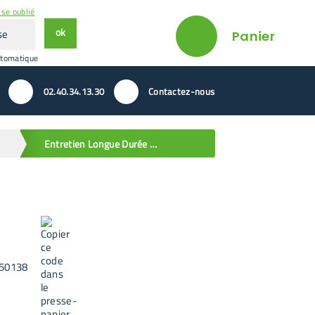
se oublié
ok
Panier
utomatique
02.40.34.13.30
Contactez-nous
Entretien Longue Durée - Fosses 500g
50138