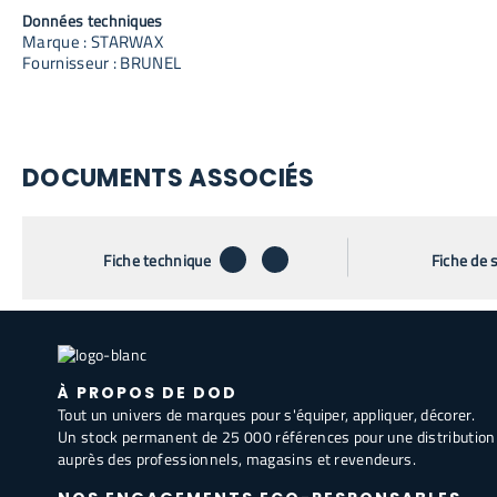
Données techniques
Marque : STARWAX
Fournisseur : BRUNEL
DOCUMENTS ASSOCIÉS
télécharger
envoyer par email
Fiche technique
Fiche de 
À PROPOS DE DOD
Tout un univers de marques pour s'équiper, appliquer, décorer.
Un stock permanent de 25 000 références pour une distribution
auprès des professionnels, magasins et revendeurs.