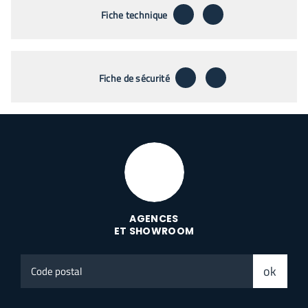
télécharger
envoyer par emai
Fiche technique
télécharger
envoyer par emai
Fiche de sécurité
AGENCES
ET SHOWROOM
Code
ok
postal