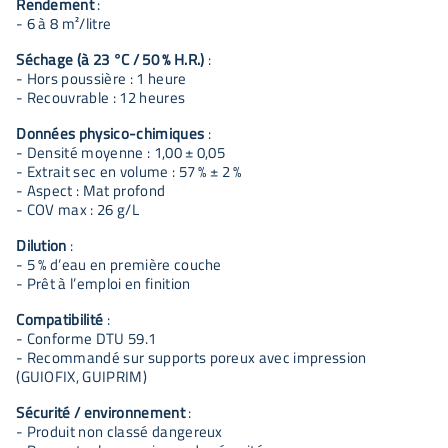
Rendement
:
- 6 à 8 m²/litre
Séchage (à 23 °C / 50 % H.R.)
:
- Hors poussière : 1 heure
- Recouvrable : 12 heures
Données physico-chimiques
:
- Densité moyenne : 1,00 ± 0,05
- Extrait sec en volume : 57 % ± 2 %
- Aspect : Mat profond
- COV max : 26 g/L
Dilution
:
- 5 % d’eau en première couche
- Prêt à l’emploi en finition
Compatibilité
:
- Conforme DTU 59.1
- Recommandé sur supports poreux avec impression
(GUIOFIX, GUIPRIM)
Sécurité / environnement
:
- Produit non classé dangereux