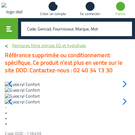
Créer un compte
Se connecter
Panier
vali
rechercher
Peintures films minces D2 et hydrofuge
Référence supprimée ou conditionnement
spécifique. Ce produit n'est plus en vente sur le
site DOD. Contactez-nous : 02 40 34 13 30
-
+
×
×
Code DOD :
118459