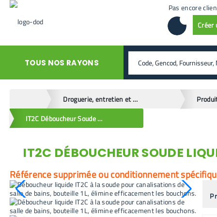
Pas encore clien
Créer
rechercher
TOUS NOS RAYONS
home
Droguerie, entretien et hygiène
IT2C Déboucheur Soude Liquide Salle de Bains 1L
IT2C DÉBOUCHEUR SOUDE LIQUID
retour en arrière
Référence supprimée ou conditionnement spécifique.
Pr