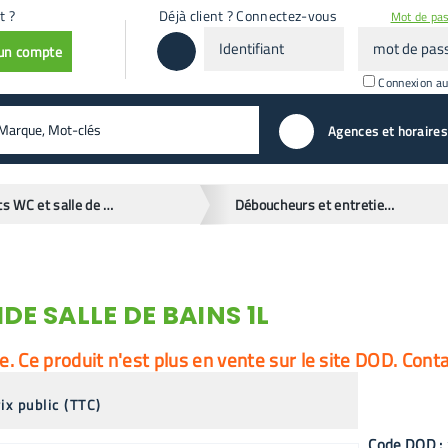
t ?
Déjà client ? Connectez-vous
Mot de pas
Identifiant
mot
 un compte
de
passe
Connexion a
valider
Agences et horaires
Produits WC et salle de bain
Déboucheurs et entretien canalisations
E SALLE DE BAINS 1L
 Ce produit n'est plus en vente sur le site DOD. Cont
ix public (TTC)
Code
DOD
: