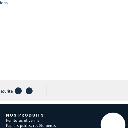
tions
télécharger
envoyer par email
sécurité
NOS PRODUITS
Peintures et vernis
Papiers peints, revêtements