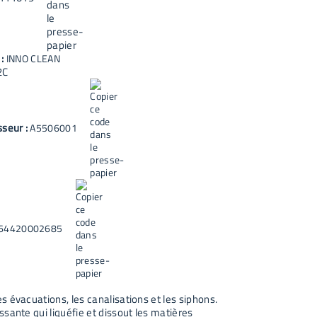
 :
INNO CLEAN
2C
sseur :
A5506001
64420002685
 évacuations, les canalisations et les siphons.
sante qui liquéfie et dissout les matières