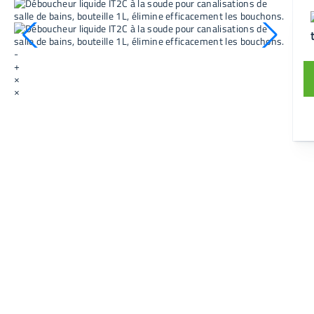
-
+
×
×