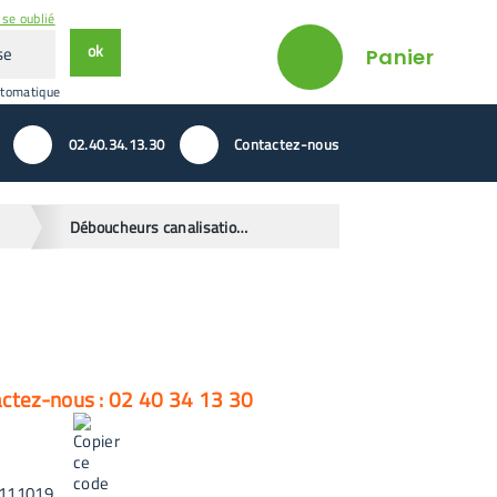
se oublié
ok
Panier
utomatique
02.40.34.13.30
Contactez-nous
Déboucheurs canalisations
actez-nous : 02 40 34 13 30
111019