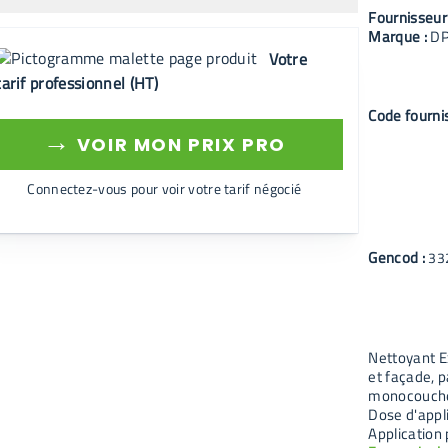
Fournisseur
Marque :
D
Votre
tarif professionnel (HT)
Code fourni
→
VOIR MON PRIX PRO
Connectez-vous pour voir votre tarif négocié
Gencod :
33
Nettoyant E
et façade, 
monocouche
Dose d'appli
Application 