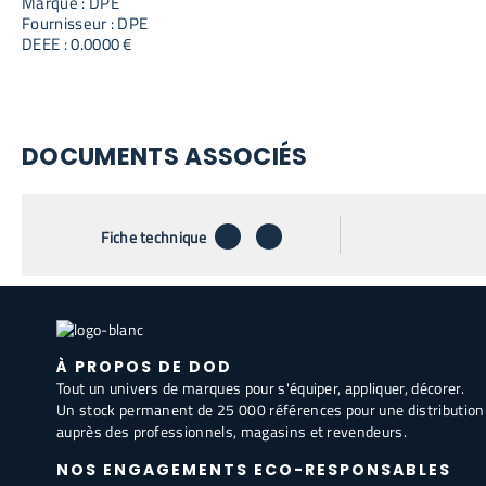
Marque : DPE
Fournisseur : DPE
DEEE : 0.0000 €
DOCUMENTS ASSOCIÉS
télécharger
envoyer par email
Fiche technique
À PROPOS DE DOD
Tout un univers de marques pour s'équiper, appliquer, décorer.
Un stock permanent de 25 000 références pour une distribution
auprès des professionnels, magasins et revendeurs.
NOS ENGAGEMENTS ECO-RESPONSABLES