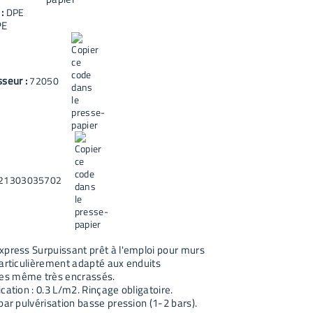
 :
DPE
PE
sseur :
72050
21303035702
xpress Surpuissant prêt à l'emploi pour murs
particulièrement adapté aux enduits
s même très encrassés.
cation : 0.3 L/m2. Rinçage obligatoire.
par pulvérisation basse pression (1-2 bars).