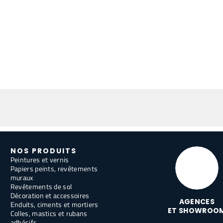
NOS PRODUITS
Peintures et vernis
Papiers peints, revêtements
muraux
Revêtements de sol
Décoration et accessoires
AGENCES
Enduits, ciments et mortiers
ET SHOWROO
Colles, mastics et rubans
adhésifs