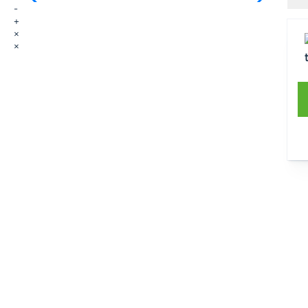
-
+
×
×