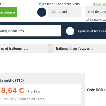
t ?
Déjà client ? Connectez-vous
Mot de pas
Identifiant
mot
 un compte
de
passe
Connexion a
valider
Agences et horaires
Peintures et traitement des façades
Traitement des façades et antimousse
ix public (TTC)
8,64 €
Code
DOD
:
/
Litre
172,80 € / Bidon de 20 Litres