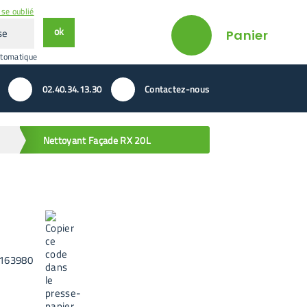
se oublié
ok
Panier
utomatique
02.40.34.13.30
Contactez-nous
Nettoyant Façade RX 20L
163980