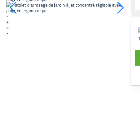
-
+
×
×