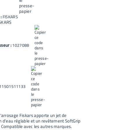
 :
FISKARS
SKARS
sseur :
1027088
11501511133
d'arrosage Fiskars apporte un jet de
n d'eau réglable et un revêtement SoftGrip
. Compatible avec les autres marques.