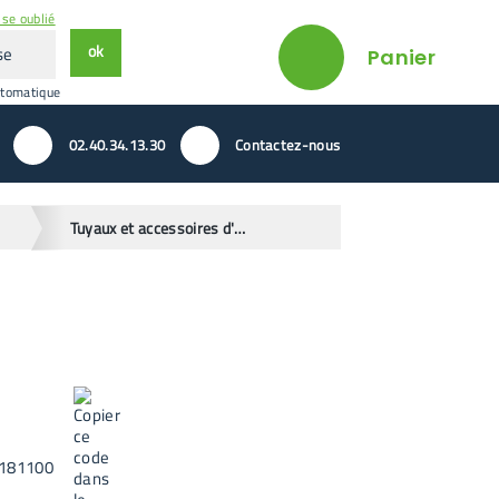
se oublié
ok
Panier
utomatique
02.40.34.13.30
Contactez-nous
Tuyaux et accessoires d'arrosage
181100