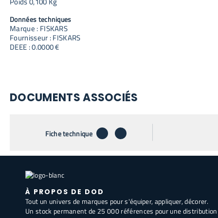
Poids 0,100 Kg
Données techniques
Marque : FISKARS
Fournisseur : FISKARS
DEEE : 0.0000 €
DOCUMENTS ASSOCIÉS
télécharger
envoyer par email
Fiche technique
À PROPOS DE DOD
Tout un univers de marques pour s'équiper, appliquer, décorer.
Un stock permanent de 25 000 références pour une distribution