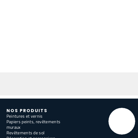
NOS PRODUITS
Peintures et vernis
Papiers peints, revêtements
muraux
Revêtements de sol