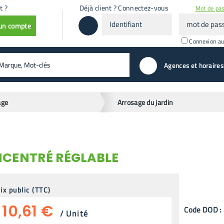
t ?
Déjà client ? Connectez-vous
Mot de pas
Identifiant
mot
 un compte
de
passe
Connexion a
valider
Agences et horaires
age
Arrosage du jardin
NCENTRÉ RÉGLABLE
ix public (TTC)
10,61 €
Code
DOD
:
/
Unité