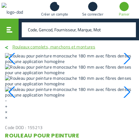
Créer un compte
Se connecter
Panier
vali
rechercher
Rouleaux complets, manchons et montures
-
+
×
×
Code DOD :
155213
ROULEAU POUR PEINTURE