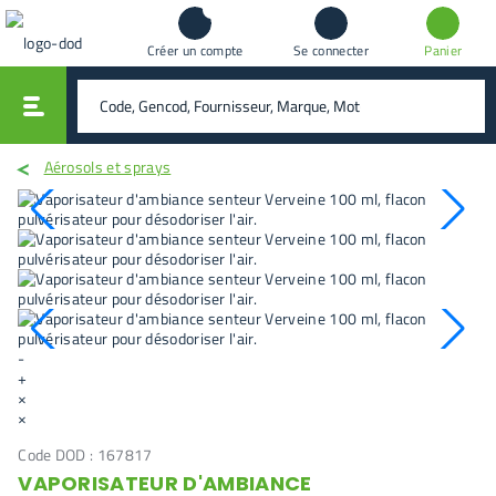
Créer un compte
Se connecter
Panier
vali
rechercher
Aérosols et sprays
-
+
×
×
Code DOD :
167817
VAPORISATEUR D'AMBIANCE