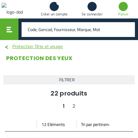
Créer un compte
Se connecter
Panier
vali
rechercher
Protection Tête et visage
PROTECTION DES YEUX
FILTRER
22
produits
1
2
suivant
dernier
Par
Trier
Mode vignette
Mode bande
page
par