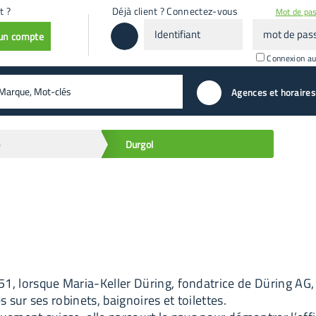
t ?
Déjà client ? Connectez-vous
Mot de pas
Identifiant
mot
 un compte
de
passe
Connexion a
valider
Agences et horaires
o
Durgol
 lorsque Maria-Keller Düring, fondatrice de Düring AG, 
 sur ses robinets, baignoires et toilettes.