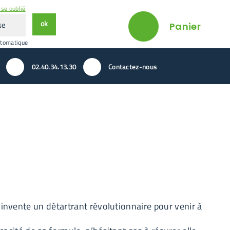
se oublié
ok
Panier
utomatique
02.40.34.13.30
Contactez-nous
invente un détartrant révolutionnaire pour venir à