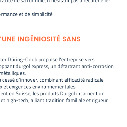
acité de sa formule, n’hésitant pas à récurer elle-
mance et de simplicité.
’UNE INGÉNIOSITÉ SANS
ter Düring-Orlob propulse l’entreprise vers
loppant durgol express, un détartrant anti-corrosion
métalliques.
 cessé d’innover, combinant efficacité radicale,
x et exigences environnementales.
ent en Suisse, les produits Durgol incarnent un
 et high-tech, alliant tradition familiale et rigueur