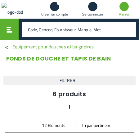
Créer un compte
Se connecter
Panier
vali
rechercher
Equipement pour douches et baignoires
FONDS DE DOUCHE ET TAPIS DE BAIN
FILTRER
6
produits
1
Par
Trier
Mode vignette
Mode bande
page
par