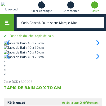
Créer un compte
Se connecter
Panier
vali
rechercher
Fonds de douche, tapis de bain
-
+
×
×
Code DOD :
300023
TAPIS DE BAIN 40 X 70 CM
Références
Accéder aux 2 références