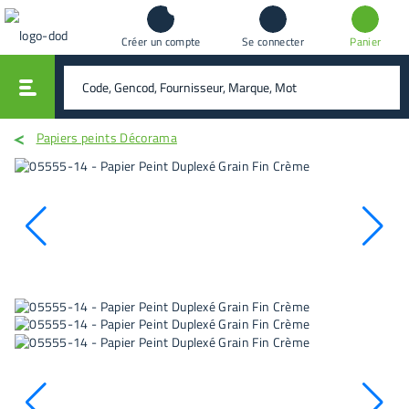
Créer un compte
Se connecter
Panier
vali
rechercher
Papiers peints Décorama