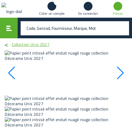
Créer un compte
Se connecter
Panier
vali
rechercher
Collection Unis 2027