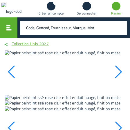
Créer un compte
Se connecter
Panier
vali
rechercher
Collection Unis 2027