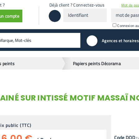
t ?
Déjà client ? Connectez-vous
Mot de pas
Identifiant
mot
 un compte
de
passe
Connexion a
valider
Agences et horaires
s peints
Papiers peints Décorama
RAINÉ SUR INTISSÉ MOTIF MASSAÏ N
ix public (TTC)
6,00 €
Code
DOD
: