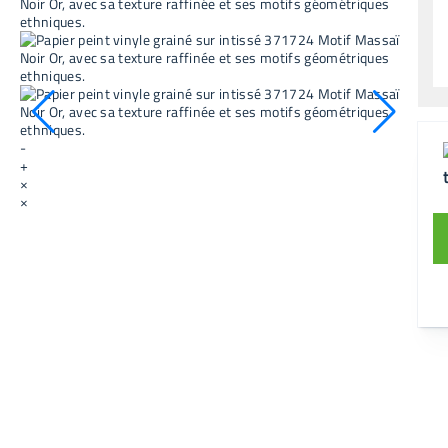
-
+
×
×