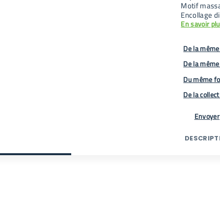
Motif massaï
Encollage di
En savoir pl
De la même 
De la même
Du même fo
De la collec
Envoyer
DESCRIPT