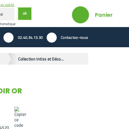
se oublié
ok
Panier
utomatique
02.40.34.13.30
Contactez-nous
Collection Intiss et Déco 2024
OIR OR
4520