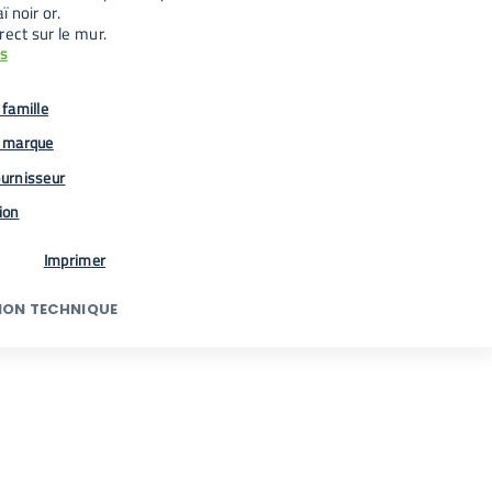
 noir or.
rect sur le mur.
us
famille
 marque
urnisseur
tion
Imprimer
ION TECHNIQUE