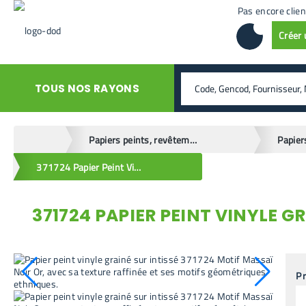
Pas encore clien
Créer
rechercher
TOUS NOS RAYONS
home
Papiers peints, revêtements muraux
Papier
371724 Papier Peint Vinyle Grainé sur Intissé Motif Massaï Noir Or
371724 PAPIER PEINT VINYLE G
retour en arrière
Pr