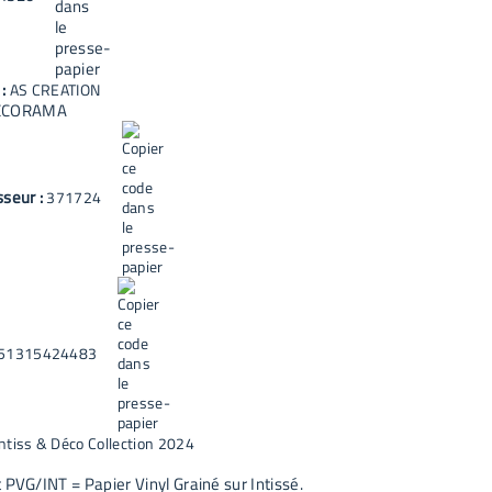
 :
AS CREATION
ECORAMA
sseur :
371724
51315424483
Intiss & Déco Collection 2024
 PVG/INT = Papier Vinyl Grainé sur Intissé.