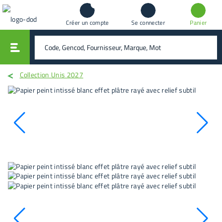
Créer un compte
Se connecter
Panier
vali
rechercher
Collection Unis 2027