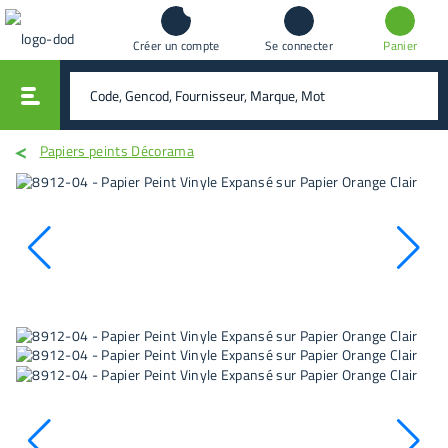
Créer un compte
Se connecter
Panier
vali
rechercher
Papiers peints Décorama