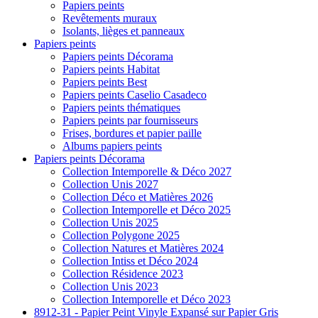
Papiers peints
Revêtements muraux
Isolants, lièges et panneaux
Papiers peints
Papiers peints Décorama
Papiers peints Habitat
Papiers peints Best
Papiers peints Caselio Casadeco
Papiers peints thématiques
Papiers peints par fournisseurs
Frises, bordures et papier paille
Albums papiers peints
Papiers peints Décorama
Collection Intemporelle & Déco 2027
Collection Unis 2027
Collection Déco et Matières 2026
Collection Intemporelle et Déco 2025
Collection Unis 2025
Collection Polygone 2025
Collection Natures et Matières 2024
Collection Intiss et Déco 2024
Collection Résidence 2023
Collection Unis 2023
Collection Intemporelle et Déco 2023
8912-31 - Papier Peint Vinyle Expansé sur Papier Gris