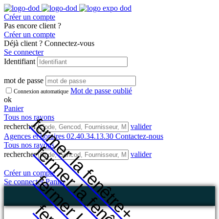
Créer un compte
Pas encore client ?
Créer un compte
Déjà client ? Connectez-vous
Se connecter
Identifiant
mot de passe
Mot de passe oublié
Connexion automatique
ok
Panier
Tous nos rayons
fermer la fenêtre
rechercher
valider
Agences et horaires
02.40.34.13.30
Contactez-nous
Tous nos rayons
fermer la fenêtre
rechercher
valider
Créer un compte
Se connecter
Panier
+