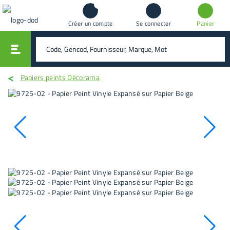
Créer un compte
Se connecter
Panier
vali
rechercher
Papiers peints Décorama