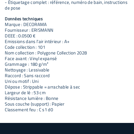
- Étiquetage complet : référence, numéro de bain, instructions
de pose
Données techniques
Marque : DECORAMA
Fournisseur : ERISMANN
DEEE : 0.0500 €
Emissions dans l'air intérieur : A+
Code collection : 101
Nom collection : Polygone Collection 2028
Face avant : Vinyl expansé
Grammage : 180 g/m²
Nettoyage : Lessivable
Raccord : Sans raccord
Uni ou motif : Uni
Dépose : Strippable = arrachable à sec
Largeur de lé : 53 cm
Résistance lumière : Bonne
Sous couche (support) : Papier
Classement feu : C s1 d0