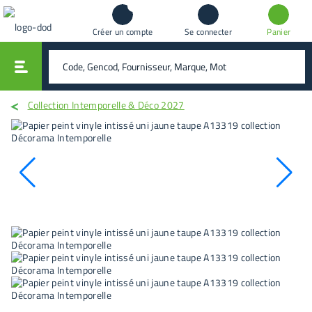
Créer un compte
Se connecter
Panier
vali
rechercher
Collection Intemporelle & Déco 2027