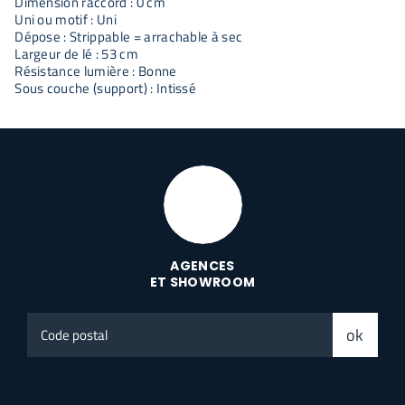
Dimension raccord : 0 cm
Uni ou motif : Uni
Dépose : Strippable = arrachable à sec
Largeur de lé : 53 cm
Résistance lumière : Bonne
Sous couche (support) : Intissé
AGENCES
ET SHOWROOM
Code
ok
postal