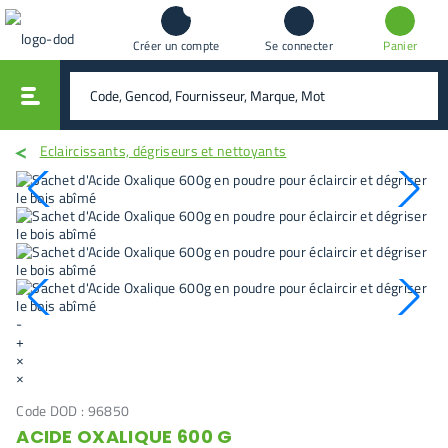
Créer un compte
Se connecter
Panier
vali
rechercher
Eclaircissants, dégriseurs et nettoyants
-
+
×
×
Code DOD :
96850
ACIDE OXALIQUE 600 G