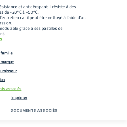
sistance et antidérapant, il résiste à des
s de -20°C à +50°C.
 d’entretien car il peut être nettoyé à l’aide d’un
ession.
t modulable grâce à ses pastilles de
nt.
us
famille
 marque
urnisseur
tion
ts associés
Imprimer
DOCUMENTS ASSOCIÉS