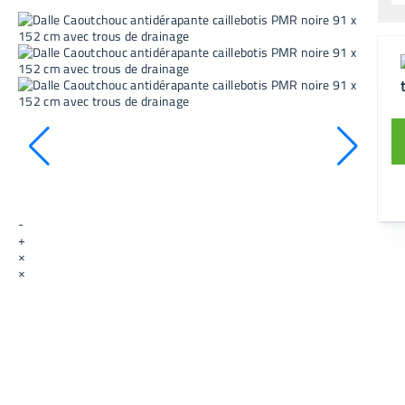
-
+
×
×