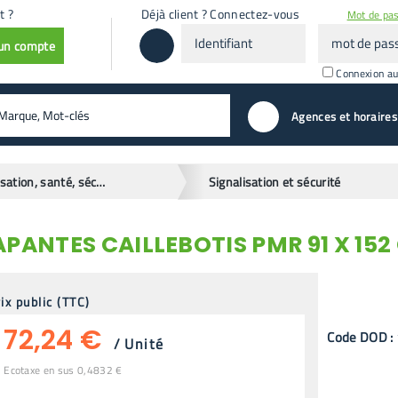
t ?
Déjà client ? Connectez-vous
Mot de pas
Identifiant
mot
 un compte
de
passe
Connexion a
valider
Agences et horaires
Signalisation, santé, sécurité
Signalisation et sécurité
ANTES CAILLEBOTIS PMR 91 X 152
ix public (TTC)
72,24 €
Code
DOD
:
/
Unité
Ecotaxe en sus 0,4832 €