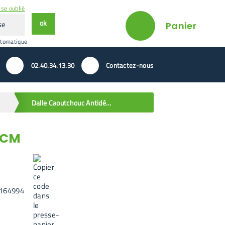
se oublié
ok
Panier
utomatique
02.40.34.13.30
Contactez-nous
Dalle Caoutchouc Antidérapantes Caillebotis PMR 91 x 152 cm
 CM
164994