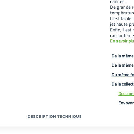
cannes.
De grande ré
température
Il est facile
jet haute pr
Enfin, il es
raccordeme
En savoir pl
De la même 
De la même
Du même fo
De la collec
Documen
Envoyer
DESCRIPTION TECHNIQUE