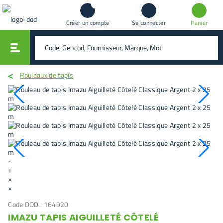
Créer un compte
Se connecter
Panier
vali
rechercher
Rouleaux de tapis
-
+
×
×
Code DOD :
164920
IMAZU TAPIS AIGUILLETÉ CÔTELÉ