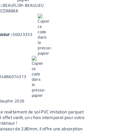
 :
BEAUFLOR-BEAULIEU
ECORAMA
sseur :
50023333
14866074313
Dauphin 2026
e revêtement de sol PVC imitation parquet
 effet vieilli, un choix intemporel pour votre
ntérieur !
aisseur de 2,80mm, il offre une absorption