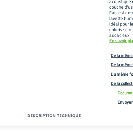
acoustique 
couche d'us
Facile à ent
lavette hum
Idéal pour 
coloris se 
audacieux.
En savoir pl
De la même 
De la même
Du même fo
De la collec
Documen
Envoyer
DESCRIPTION TECHNIQUE