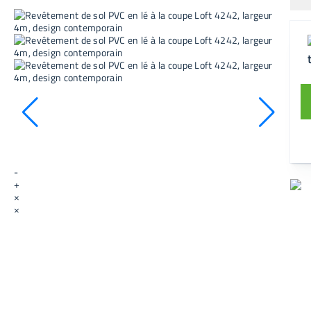
-
+
×
×