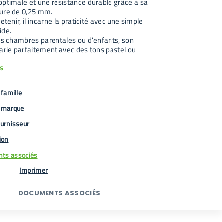
optimale et une résistance durable grâce à sa
ure de 0,25 mm.
retenir, il incarne la praticité avec une simple
ide.
les chambres parentales ou d'enfants, son
marie parfaitement avec des tons pastel ou
us
famille
 marque
urnisseur
tion
ts associés
Imprimer
DOCUMENTS ASSOCIÉS