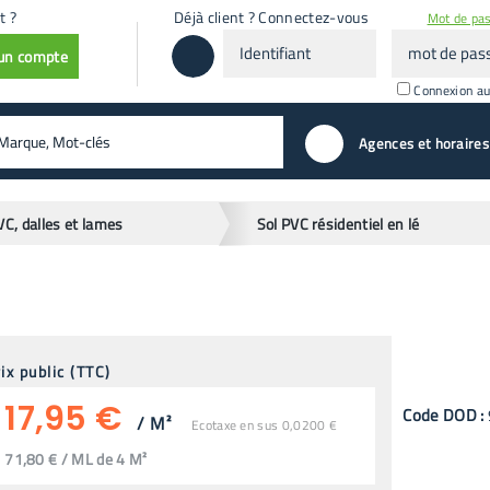
t ?
Déjà client ? Connectez-vous
Mot de pas
Identifiant
mot
 un compte
de
passe
Connexion a
valider
Agences et horaires
VC, dalles et lames
Sol PVC résidentiel en lé
ix public (TTC)
17,95 €
Code
DOD
:
/
M²
Ecotaxe en sus 0,0200 €
71,80 € / ML de 4 M²