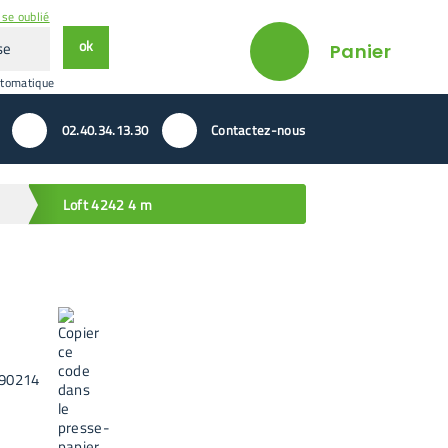
se oublié
ok
Panier
utomatique
02.40.34.13.30
Contactez-nous
Loft 4242 4 m
90214