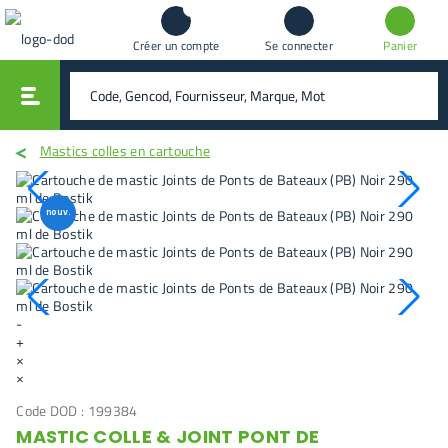
Créer un compte
Se connecter
Panier
vali
rechercher
Mastics colles en cartouche
nouv.
-
+
×
×
Code DOD :
199384
MASTIC COLLE & JOINT PONT DE