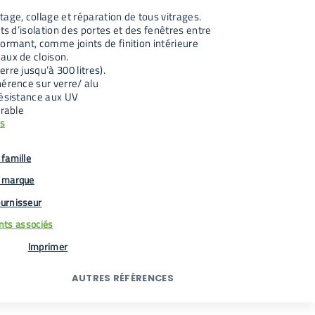
age, collage et réparation de tous vitrages.
nts d’isolation des portes et des fenêtres entre
ormant, comme joints de finition intérieure
aux de cloison.
rre jusqu’à 300 litres).
hérence sur verre/ alu
résistance aux UV
urable
us
famille
 marque
urnisseur
ts associés
Imprimer
AUTRES RÉFÉRENCES