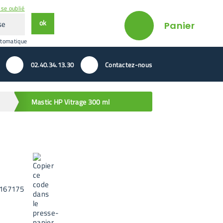
se oublié
ok
Panier
utomatique
02.40.34.13.30
Contactez-nous
Mastic HP Vitrage 300 ml
167175