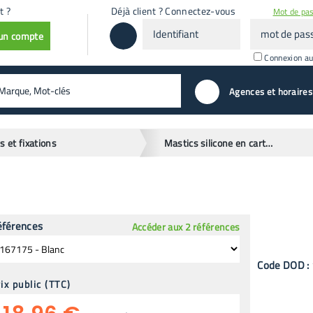
t ?
Déjà client ? Connectez-vous
Mot de pas
Identifiant
mot
 un compte
de
passe
Connexion a
valider
Agences et horaires
s et fixations
Mastics silicone en cartouche
éférences
Accéder aux 2 références
Code
DOD
:
ix public (TTC)