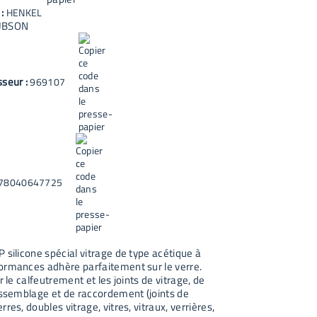
 :
HENKEL
UBSON
sseur :
969107
78040647725
 silicone spécial vitrage de type acétique à
ormances adhère parfaitement sur le verre.
ur le calfeutrement et les joints de vitrage, de
’assemblage et de raccordement (joints de
rres, doubles vitrage, vitres, vitraux, verrières,