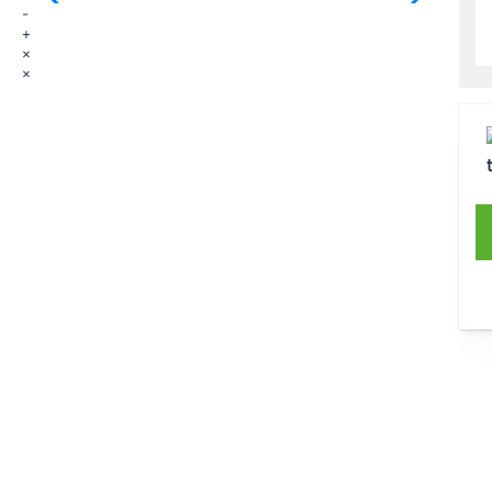
-
+
×
×