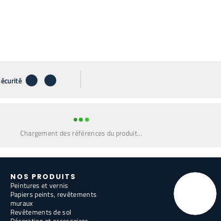
télécharger
envoyer par email
sécurité
Chargement des références du produit...
NOS PRODUITS
Peintures et vernis
Papiers peints, revêtements
muraux
Revêtements de sol
Décoration et accessoires