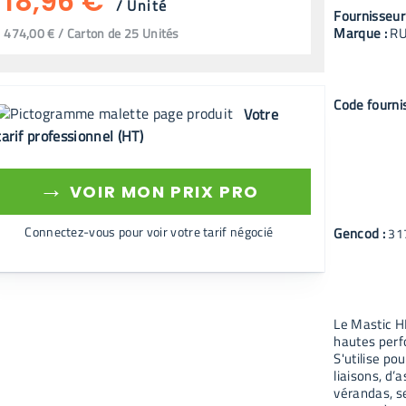
18,96 €
/
Unité
Fournisseur
Marque :
R
474,00 € / Carton de 25 Unités
Code fourni
Votre
tarif professionnel (HT)
→
VOIR MON PRIX PRO
Connectez-vous pour voir votre tarif négocié
Gencod :
31
Le Mastic HP
hautes perf
S'utilise po
liaisons, d
vérandas, se