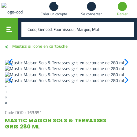
Créer un compte
Se connecter
Panier
vali
rechercher
Mastics silicone en cartouche
-
+
×
×
Code DOD :
163851
MASTIC MAISON SOLS & TERRASSES
GRIS 280 ML