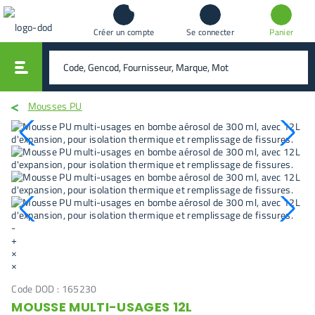
Créer un compte
Se connecter
Panier
vali
rechercher
Mousses PU
-
+
×
×
Code DOD :
165230
MOUSSE MULTI-USAGES 12L