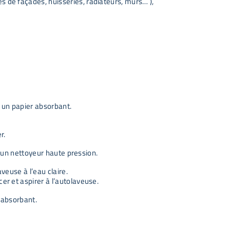
s de façades, huisseries, radiateurs, murs… ),
u un papier absorbant.
r.
 d’un nettoyeur haute pression.
aveuse à l’eau claire.
er et aspirer à l’autolaveuse.
r absorbant.