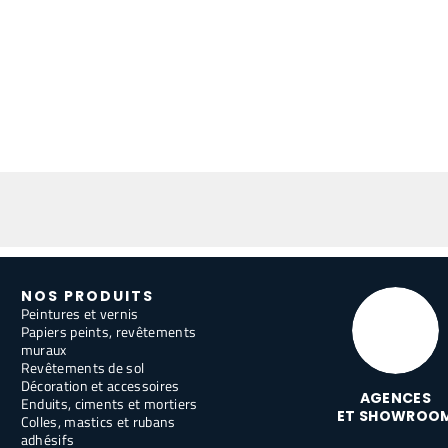
NOS PRODUITS
Peintures et vernis
Papiers peints, revêtements
muraux
Revêtements de sol
Décoration et accessoires
AGENCES
Enduits, ciments et mortiers
ET SHOWROO
Colles, mastics et rubans
adhésifs