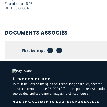
Fournisseur : DPE
DEEE : 0.0000 €
DOCUMENTS ASSOCIÉS
télécharger
envoyer par email
Fiche technique
À PROPOS DE DOD
Tout un univers de marques pour s'équiper, appliquer, décorer.
Un stock permanent de 25 000 références pour une distribution
auprès des professionnels, magasins et revendeurs.
NOS ENGAGEMENTS ECO-RESPONSABLES