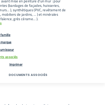
 avant mise en peinture d'un mur : pour
intes (bardages de façades, huisseries,
 murs… ), synthétiques (PVC, revêtement de
, mobiliers de jardins, … ) et minérales
 faïence, grès cérame… ).
us
famille
 marque
urnisseur
ts associés
Imprimer
DOCUMENTS ASSOCIÉS