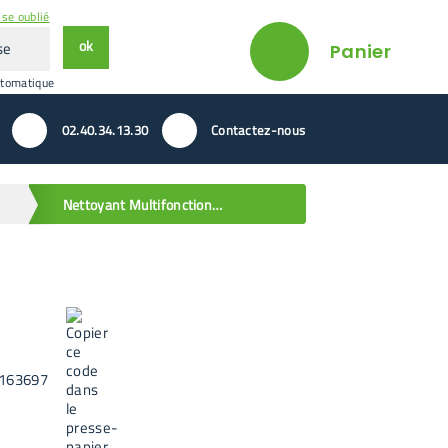
se oublié
ok
Panier
utomatique
02.40.34.13.30
Contactez-nous
Nettoyant Multifonction Net' Spray 300 - 750 ml
163697