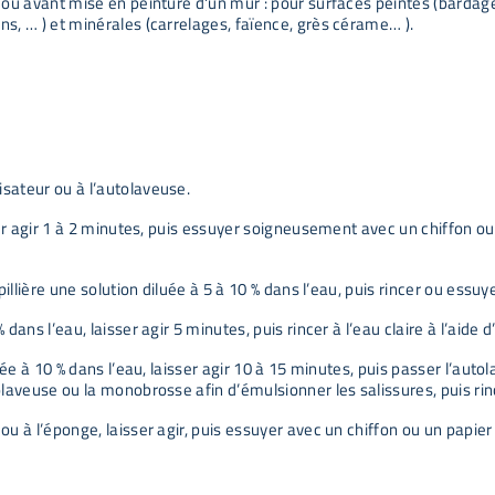
, ou avant mise en peinture d'un mur : pour surfaces peintes (bardage
ns, … ) et minérales (carrelages, faïence, grès cérame… ).
isateur ou à l’autolaveuse.
sser agir 1 à 2 minutes, puis essuyer soigneusement avec un chiffon o
illière une solution diluée à 5 à 10 % dans l’eau, puis rincer ou essuye
dans l’eau, laisser agir 5 minutes, puis rincer à l’eau claire à l’aide
uée à 10 % dans l’eau, laisser agir 10 à 15 minutes, puis passer l’autol
olaveuse ou la monobrosse afin d’émulsionner les salissures, puis rinc
ou à l’éponge, laisser agir, puis essuyer avec un chiffon ou un papie