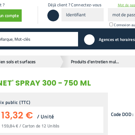
t ?
Déjà client ? Connectez-vous
Mot de pas
Identifiant
mot
 un compte
de
passe
Connexion a
valider
Agences et horaires
ien sols et surfaces
Produits d'entretien multi services
T' SPRAY 300 - 750 ML
ix public (TTC)
13,32 €
Code
DOD
:
/
Unité
159,84 € / Carton de 12 Unités