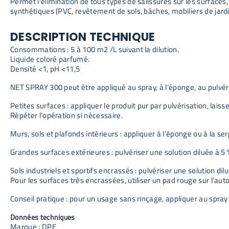
Permet l'élimination de tous types de salissures sur les surfaces
synthétiques (PVC, revêtement de sols, bâches, mobiliers de jardi
DESCRIPTION TECHNIQUE
Consommations : 5 à 100 m2 /L suivant la dilution.
Liquide coloré parfumé.
Densité <1, pH <11,5
NET SPRAY 300 peut être appliqué au spray, à l’éponge, au pulvér
Petites surfaces : appliquer le produit pur par pulvérisation, lai
Répéter l’opération si nécessaire.
Murs, sols et plafonds intérieurs : appliquer à l’éponge ou à la serp
Grandes surfaces extérieures : pulvériser une solution diluée à 5 % 
Sols industriels et sportifs encrassés : pulvériser une solution dil
Pour les surfaces très encrassées, utiliser un pad rouge sur l’aut
Conseil pratique : pour un usage sans rinçage, appliquer au spray 
Données techniques
Marque : DPE