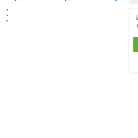
-
+
×
×