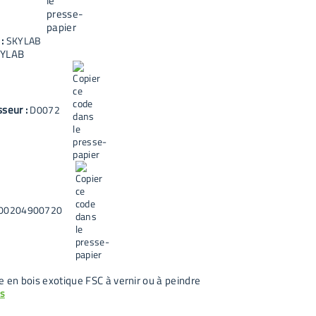
 :
SKYLAB
YLAB
sseur :
D0072
00204900720
e en bois exotique FSC à vernir ou à peindre
us