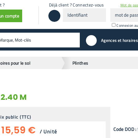
t ?
Déjà client ? Connectez-vous
Mot de pas
Identifiant
mot
 un compte
de
passe
Connexion a
valider
Agences et horaires
oires pour le sol
Plinthes
 2.40 M
ix public (TTC)
15,59 €
Code
DOD
:
/
Unité