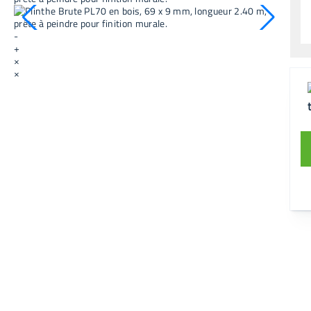
-
+
×
×