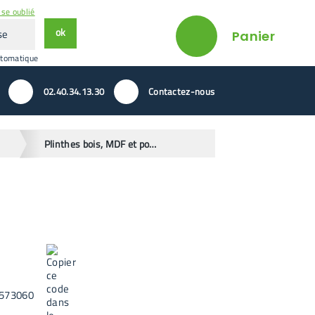
se oublié
ok
Panier
utomatique
02.40.34.13.30
Contactez-nous
Plinthes bois, MDF et polymère
573060