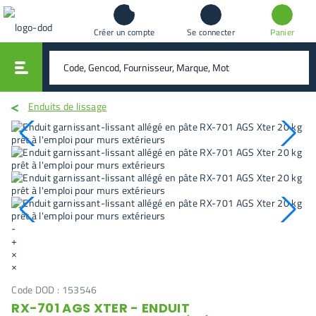
Créer un compte
Se connecter
Panier
vali
rechercher
Enduits de lissage
-
+
×
×
Code DOD :
153546
RX-701 AGS XTER - ENDUIT