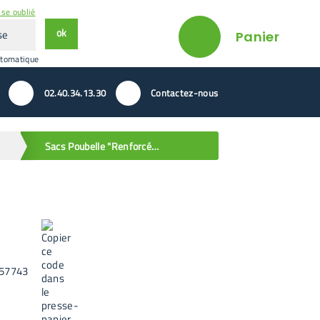
se oublié
ok
Panier
utomatique
02.40.34.13.30
Contactez-nous
Sacs Poubelle "Renforcés" Noirs en Rouleau
57743