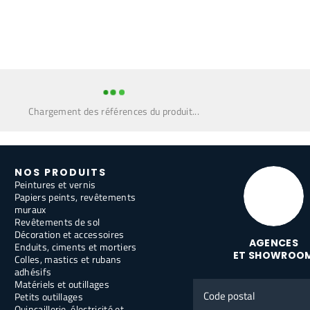
Chargement des références du produit...
NOS PRODUITS
Peintures et vernis
Papiers peints, revêtements
muraux
Revêtements de sol
Décoration et accessoires
AGENCES
Enduits, ciments et mortiers
ET SHOWROO
Colles, mastics et rubans
adhésifs
Matériels et outillages
Code
Petits outillages
postal
Quincaillerie, électricité et