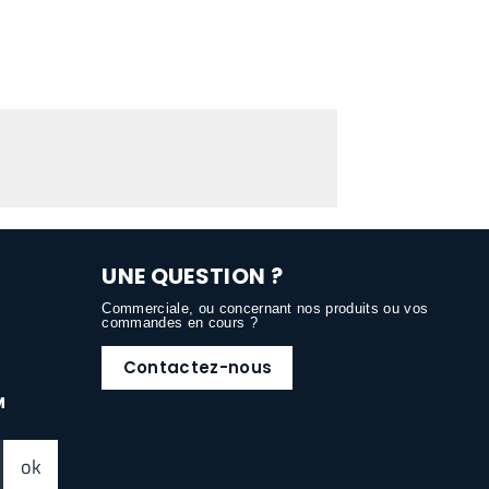
UNE QUESTION ?
Commerciale, ou concernant nos produits ou vos
commandes en cours ?
Contactez-nous
M
ok