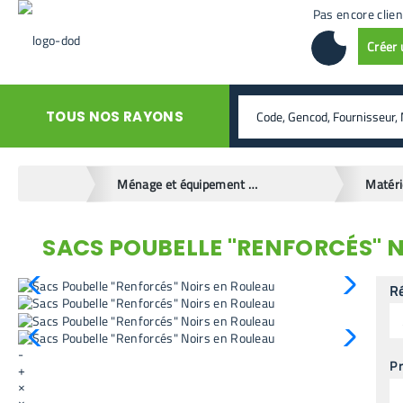
Pas encore clien
Créer
rechercher
TOUS NOS RAYONS
home
Ménage et équipement de la maison
SACS POUBELLE "RENFORCÉS" 
retour en arrière
R
-
Pr
+
×
×