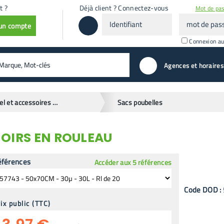
t ?
Déjà client ? Connectez-vous
Mot de pas
Identifiant
mot
 un compte
de
passe
Connexion a
valider
Agences et horaires
Matériel et accessoires de ménage
Sacs poubelles
NOIRS EN ROULEAU
éférences
Accéder aux 5 références
Code
DOD
:
ix public (TTC)