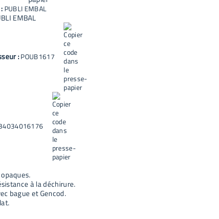
 :
PUBLI EMBAL
BLI EMBAL
sseur :
POUB1617
34034016176
 opaques.
résistance à la déchirure.
ec bague et Gencod.
at.